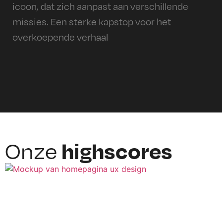
icoon, dat zich aanpast aan verschillende
missies. Een sterke kapstop voor het
overkoepende verhaal
Onze
highscores